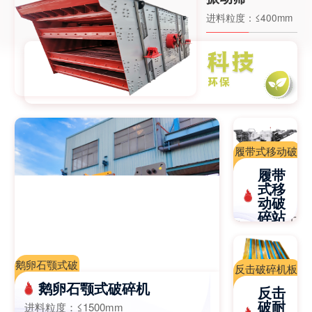
进料粒度：
≤400mm
履带式移动破
碎站|移动破
履带
碎站|移动破
式移
动破
碎机厂家-江
碎站
苏迈斯特重工
进料粒
机械有限公司
度：
根据
机器配置
鹅卵石颚式破
反击破碎机板
碎机,颚式破
锤|高铬板锤|
鹅卵石颚式破碎机
反击
碎机，鄂式破
高锰钢板锤|
破耐
进料粒度：
≤1500mm