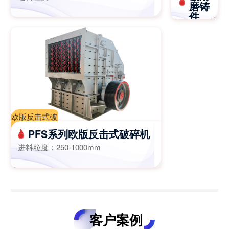
石机，颚破
磨铸
合金板锤|复
件
机，鄂破价
合板锤-江苏
格-江苏迈斯
进料粒
迈斯特重工
度：
特重
≤800mm
欧版反击式破
碎机,欧版反
PFS系列欧版反击式破碎机
击破,一次成
进料粒度：
250-1000mm
型破碎机-江
苏迈斯特重工
机械有限公司
客户案例