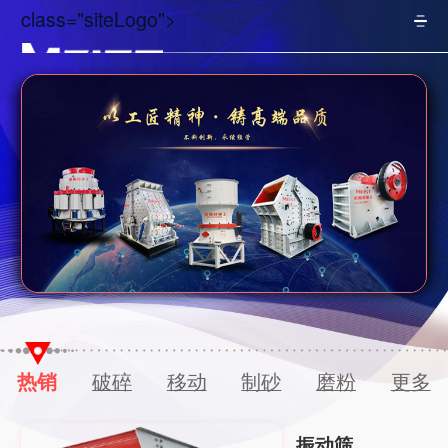
class="siteLogo">
热销
破碎
移动
制砂
磨粉
更多
振动筛