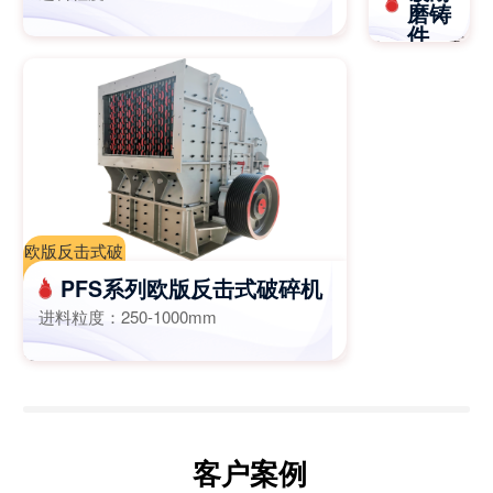
石机，颚破
磨铸
合金板锤|复
件
机，鄂破价
合板锤-江苏
格-江苏迈斯
进料粒
迈斯特重工
度：
特重
≤800mm
欧版反击式破
碎机,欧版反
PFS系列欧版反击式破碎机
击破,一次成
进料粒度：
250-1000mm
型破碎机-江
苏迈斯特重工
机械有限公司
客户案例