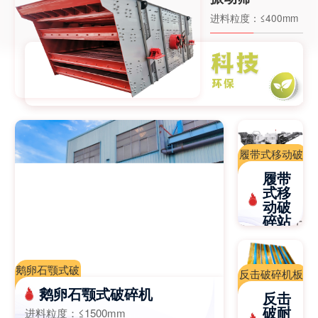
进料粒度：
≤400mm
履带式移动破
碎站|移动破
履带
碎站|移动破
式移
动破
碎机厂家-江
碎站
苏迈斯特重工
进料粒
机械有限公司
度：
根据
机器配置
鹅卵石颚式破
反击破碎机板
碎机,颚式破
锤|高铬板锤|
鹅卵石颚式破碎机
反击
碎机，鄂式破
高锰钢板锤|
破耐
进料粒度：
≤1500mm