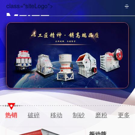
class="siteLogo">
热销
破碎
移动
制砂
磨粉
更多
振动筛