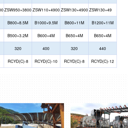
00
ZSW950×3800
ZSW110×4900
ZSW130×4900
ZSW130×49
00
M
B800×8.5M
B1000×9.5M
B800×11M
B1200×11M
M
B500×3.2M
B600×4M
B650×4M
B650×4M
320
400
320
440
8
RCYD(C)-8
RCYD(C)-10
RCYD(C)-8
RCYD(C)-12