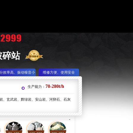
破碎站
分效率高、振动噪音小
维修方便、使用安全
70-280t/h
生产能力：
岩、玄武岩、辉绿岩、安山岩、河卵石、石灰