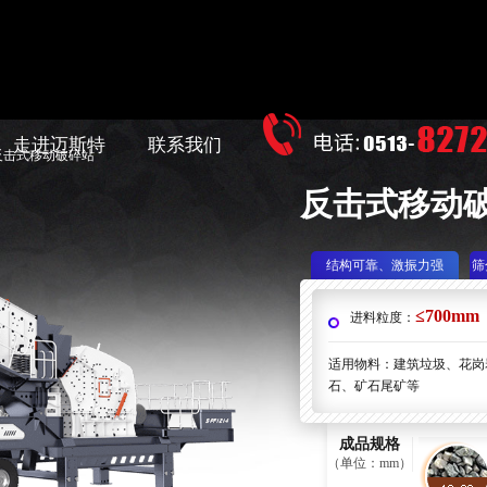
走进迈斯特
联系我们
反击式移动破碎站
反击式移动
结构可靠、激振力强
筛
≤700mm
进料粒度：
适用物料：建筑垃圾、花岗
石、矿石尾矿等
成品规格
（单位：mm）