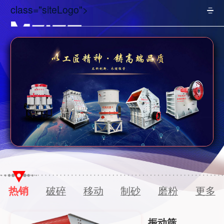
class="siteLogo">
热销
破碎
移动
制砂
磨粉
更多
振动筛