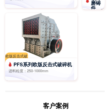
石机，颚破
磨铸
合金板锤|复
件
机，鄂破价
合板锤-江苏
格-江苏迈斯
进料粒
迈斯特重工
度：
特重
≤800mm
欧版反击式破
碎机,欧版反
PFS系列欧版反击式破碎机
击破,一次成
进料粒度：
250-1000mm
型破碎机-江
苏迈斯特重工
机械有限公司
客户案例