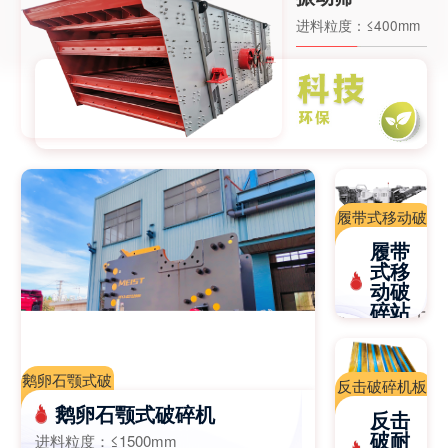
进料粒度：
≤400mm
履带式移动破
碎站|移动破
履带
碎站|移动破
式移
动破
碎机厂家-江
碎站
苏迈斯特重工
进料粒
机械有限公司
度：
根据
机器配置
鹅卵石颚式破
反击破碎机板
碎机,颚式破
锤|高铬板锤|
鹅卵石颚式破碎机
反击
碎机，鄂式破
高锰钢板锤|
破耐
进料粒度：
≤1500mm